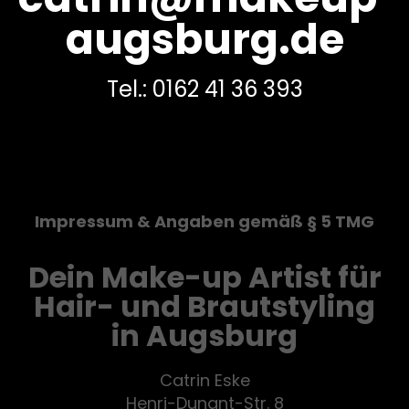
augsburg.de
Tel.: 0162 41 36 393
Impressum & Angaben gemäß § 5 TMG
Dein Make-up Artist für
Hair- und Brautstyling
in Augsburg
Catrin Eske
Henri-Dunant-Str. 8